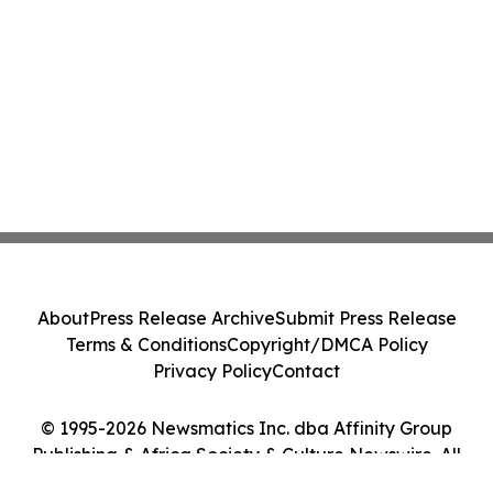
About
Press Release Archive
Submit Press Release
Terms & Conditions
Copyright/DMCA Policy
Privacy Policy
Contact
© 1995-2026 Newsmatics Inc. dba Affinity Group
Publishing & Africa Society & Culture Newswire. All
Rights Reserved.