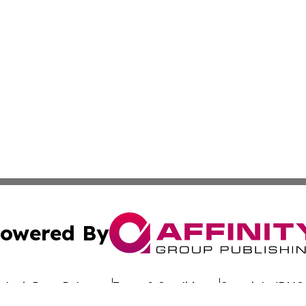
owered By
ubmit Press Release
Terms & Conditions
Copyright/DMCA