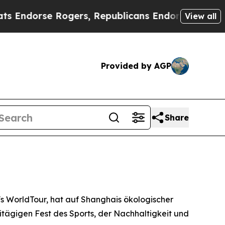
rse Rogers, Republicans Endorse Talarico
The Go
View all
Provided by AGP
Share
 WorldTour, hat auf Shanghais ökologischer
tägigen Fest des Sports, der Nachhaltigkeit und