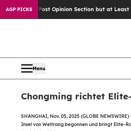
on Post Opinion Section but at Least he's out..
AGP PICKS
Menu
Chongming richtet Elit
SHANGHAI, Nov. 05, 2025 (GLOBE NEWSWIRE) -- D
Insel von Weltrang begonnen und bringt Elite-R