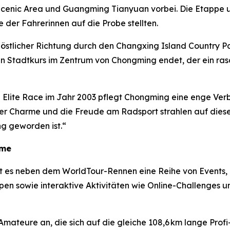
cenic Area und Guangming Tianyuan vorbei. Die Etappe u
 der Fahrerinnen auf die Probe stellten.
n östlicher Richtung durch den Changxing Island Country 
n Stadtkurs im Zentrum von Chongming endet, der ein ras
 Elite Race im Jahr 2003 pflegt Chongming eine enge Verb
er Charme und die Freude am Radsport strahlen auf diese
g geworden ist.“
hme
t es neben dem WorldTour-Rennen eine Reihe von Events,
en sowie interaktive Aktivitäten wie Online-Challenges u
mateure an, die sich auf die gleiche 108,6 km lange Prof